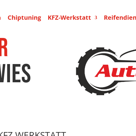
n
Chiptuning
KFZ-Werkstatt
Reifendien
r
ies
KFZ WERKSTATT