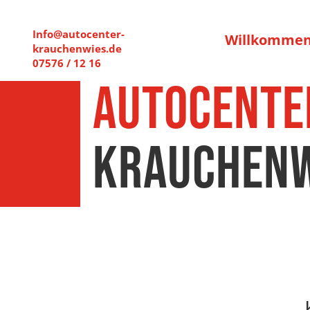
Info@autocenter-
Willkomme
krauchenwies.de
07576 / 12 16
Autocente
Krauchenw